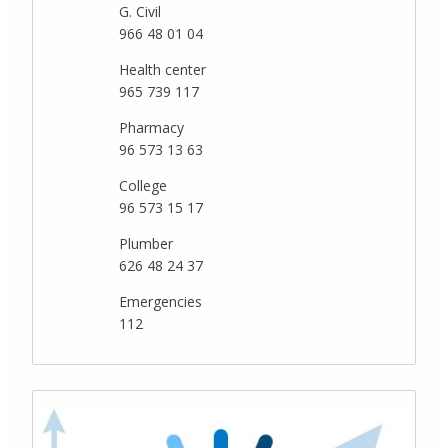
G. Civil
966 48 01 04
Health center
965 739 117
Pharmacy
96 573 13 63
College
96 573 15 17
Plumber
626 48 24 37
Emergencies
112