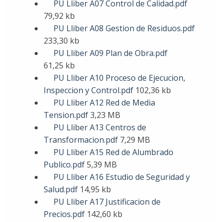
PU Lliber A07 Control de Calidad.pdf
79,92 kb
PU Lliber A08 Gestion de Residuos.pdf
233,30 kb
PU Lliber A09 Plan de Obra.pdf
61,25 kb
PU Lliber A10 Proceso de Ejecucion,
Inspeccion y Control.pdf
102,36 kb
PU Lliber A12 Red de Media
Tension.pdf
3,23 MB
PU Lliber A13 Centros de
Transformacion.pdf
7,29 MB
PU Lliber A15 Red de Alumbrado
Publico.pdf
5,39 MB
PU Lliber A16 Estudio de Seguridad y
Salud.pdf
14,95 kb
PU Lliber A17 Justificacion de
Precios.pdf
142,60 kb