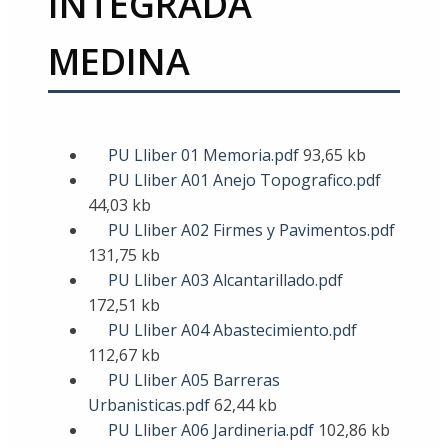
INTEGRADA
MEDINA
PU Lliber 01 Memoria.pdf
93,65 kb
PU Lliber A01 Anejo Topografico.pdf
44,03 kb
PU Lliber A02 Firmes y Pavimentos.pdf
131,75 kb
PU Lliber A03 Alcantarillado.pdf
172,51 kb
PU Lliber A04 Abastecimiento.pdf
112,67 kb
PU Lliber A05 Barreras
Urbanisticas.pdf
62,44 kb
PU Lliber A06 Jardineria.pdf
102,86 kb