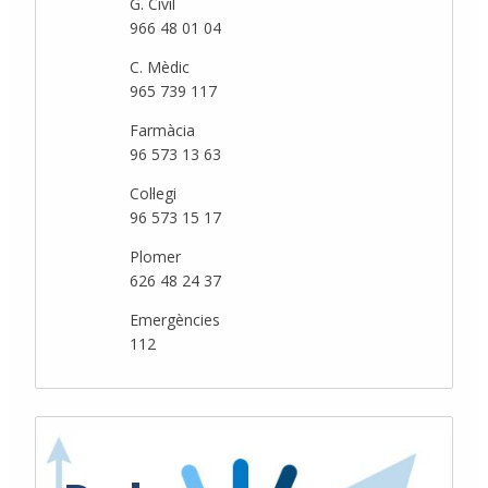
G. Civil
966 48 01 04
C. Mèdic
965 739 117
Farmàcia
96 573 13 63
Col·legi
96 573 15 17
Plomer
626 48 24 37
Emergències
112